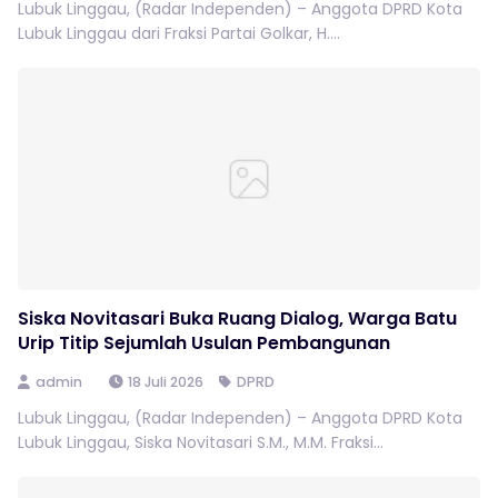
Lubuk Linggau, (Radar Independen) – Anggota DPRD Kota
Lubuk Linggau dari Fraksi Partai Golkar, H....
Siska Novitasari Buka Ruang Dialog, Warga Batu
Urip Titip Sejumlah Usulan Pembangunan
admin
18 Juli 2026
DPRD
Lubuk Linggau, (Radar Independen) – Anggota DPRD Kota
Lubuk Linggau, Siska Novitasari S.M., M.M. Fraksi...