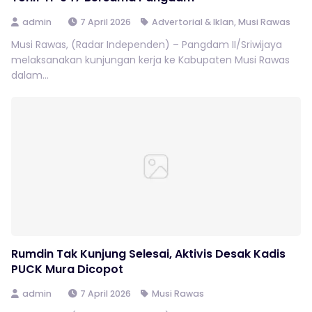
admin
7 April 2026
Advertorial & Iklan
,
Musi Rawas
Musi Rawas, (Radar Independen) – Pangdam II/Sriwijaya
melaksanakan kunjungan kerja ke Kabupaten Musi Rawas
dalam...
Rumdin Tak Kunjung Selesai, Aktivis Desak Kadis
PUCK Mura Dicopot
admin
7 April 2026
Musi Rawas