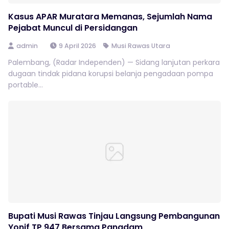
Kasus APAR Muratara Memanas, Sejumlah Nama
Pejabat Muncul di Persidangan
admin
9 April 2026
Musi Rawas Utara
Palembang, (Radar Independen) — Sidang lanjutan perkara
dugaan tindak pidana korupsi belanja pengadaan pompa
portable...
Bupati Musi Rawas Tinjau Langsung Pembangunan
Yonif TP 947 Bersama Pangdam