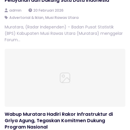
Pelayanan dan Dukung Satu Data Indonesia
admin
20 Februari 2026
Advertorial & Iklan
,
Musi Rawas Utara
Muratara, (Radar Independen) – Badan Pusat Statistik
(BPS) Kabupaten Musi Rawas Utara (Muratara) menggelar
Forum...
Wabup Muratara Hadiri Rakor Infrastruktur di
Griya Agung, Tegaskan Komitmen Dukung
Program Nasional