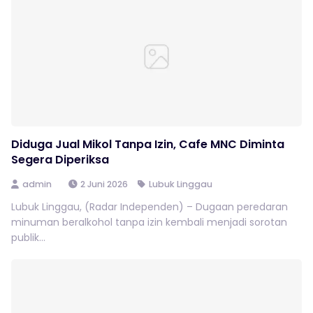
Diduga Jual Mikol Tanpa Izin, Cafe MNC Diminta
Segera Diperiksa
admin
2 Juni 2026
Lubuk Linggau
Lubuk Linggau, (Radar Independen) – Dugaan peredaran
minuman beralkohol tanpa izin kembali menjadi sorotan
publik...