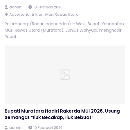
admin
10 Februari 2026
Advertorial & Iklan
,
Musi Rawas Utara
Palembang, (Radar Independen) – Wakil Bupati Kabupaten
Musi Rawas Utara (Muratara), Junius Wahyudi, menghadiri
Rapat...
Bupati Muratara Hadiri Rakerda MUI 2026, Usung
Semangat “Iluk Becakap, Iluk Bebuat”
admin
10 Februari 2026