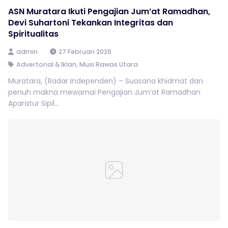
ASN Muratara Ikuti Pengajian Jum’at Ramadhan,
Devi Suhartoni Tekankan Integritas dan
Spiritualitas
admin
27 Februari 2026
Advertorial & Iklan
,
Musi Rawas Utara
Muratara, (Radar Independen) – Suasana khidmat dan
penuh makna mewarnai Pengajian Jum’at Ramadhan
Aparatur Sipil...