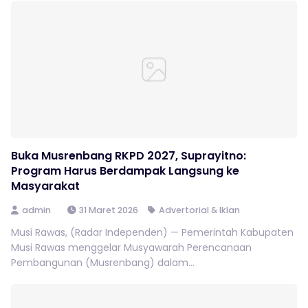
Buka Musrenbang RKPD 2027, Suprayitno:
Program Harus Berdampak Langsung ke
Masyarakat
admin
31 Maret 2026
Advertorial & Iklan
Musi Rawas, (Radar Independen) — Pemerintah Kabupaten
Musi Rawas menggelar Musyawarah Perencanaan
Pembangunan (Musrenbang) dalam...