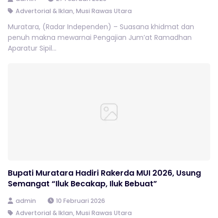
Advertorial & Iklan
,
Musi Rawas Utara
Muratara, (Radar Independen) – Suasana khidmat dan
penuh makna mewarnai Pengajian Jum’at Ramadhan
Aparatur Sipil...
Bupati Muratara Hadiri Rakerda MUI 2026, Usung
Semangat “Iluk Becakap, Iluk Bebuat”
admin
10 Februari 2026
Advertorial & Iklan
,
Musi Rawas Utara