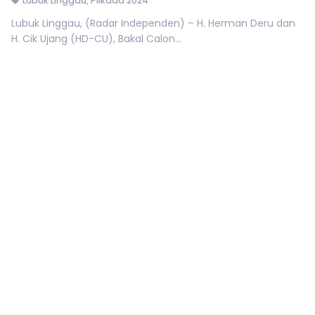
Lubuk Linggau
,
Pilkada 2024
Lubuk Linggau, (Radar Independen) – H. Herman Deru dan
H. Cik Ujang (HD-CU), Bakal Calon...