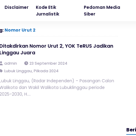
Disclaimer
Kode Etik
Pedoman Media
Jurnalistik
Siber
g:
Nomor Urut 2
Ditakdirkan Nomor Urut 2, YOK TeRUS Jadikan
Linggau Juara
admin
23 September 2024
Lubuk Linggau
,
Pilkada 2024
Lubuk Linggau, (Radar Independen) – Pasangan Calon
Walikota dan Wakil Walikota Lubuklinggau periode
2025-2030, H....
Ber