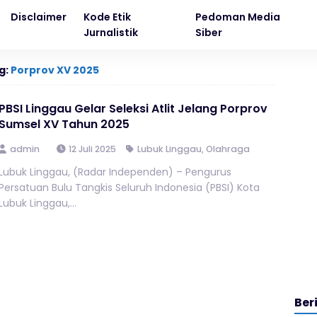
Disclaimer
Kode Etik
Pedoman Media
Jurnalistik
Siber
g:
Porprov XV 2025
PBSI Linggau Gelar Seleksi Atlit Jelang Porprov
Sumsel XV Tahun 2025
admin
12 Juli 2025
Lubuk Linggau
,
Olahraga
Lubuk Linggau, (Radar Independen) – Pengurus
Persatuan Bulu Tangkis Seluruh Indonesia (PBSI) Kota
Lubuk Linggau,...
Ber