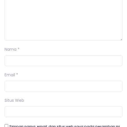
Nama
*
Email
*
Situs Web
Simpan nama, email, dan situs web saya pada peramban ini