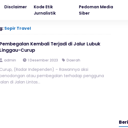
Disclaimer
Kode Etik
Pedoman Media
Jurnalistik
Siber
g:
Sopir Travel
Pembegalan Kembali Terjadi di Jalur Lubuk
Linggau-Curup
admin
1 Desember 2023
Daerah
Curup, (Radar Independen) – Rawannya aksi
penodongan atau pembegalan terhadap pengguna
jalan di Jalan Lintas...
Ber