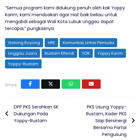
“Semua program kami didukung penuh oleh kak Yoppy
Karim, kami mendoakan agar niat baik beliau untuk
mengabdi sebagai Wali Kota Lubuk Linggau dapat
tercapai,” pungkasnya.
Gotong Royong
HRE
Komunitas Lintas Pemuda
Linggau Juara
Rustam Effendi
YOK
Yoppy Karim
Yoppy-Rustam
Share:
DPP PKS Serahkan SK
PKS Usung Yoppy-
Dukungan Pada
Rustam, Kader PKS
Yoppy-Rustam
Siap Bersinergi
Bersama Partai
Pengusung